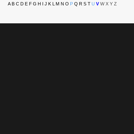
A
B
C
D
E
F
G
H
I
J
K
L
M
N
O
P
Q
R
S
T
U
V
W X Y Z