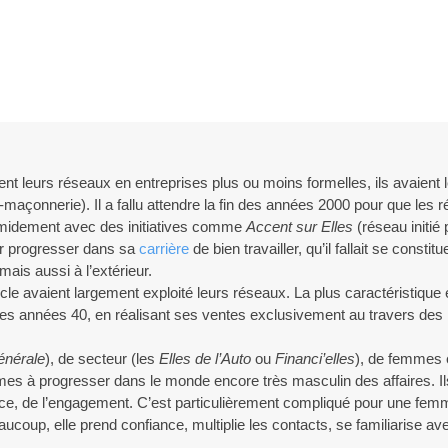
t leurs réseaux en entreprises plus ou moins formelles, ils avaient 
çonnerie). Il a fallu attendre la fin des années 2000 pour que les 
timidement avec des initiatives comme
Accent sur Elles
(réseau initié
ur progresser dans sa
carrière
de bien travailler, qu’il fallait se constit
mais aussi à l’extérieur.
le avaient largement exploité leurs réseaux. La plus caractéristique
des années 40, en réalisant ses ventes exclusivement au travers des
énérale
), de secteur (les
Elles de l’Auto
ou
Financi’elles
), de femmes 
mes à progresser dans le monde encore très masculin des affaires. Il
nce, de l’engagement. C’est particulièrement compliqué pour une femm
aucoup, elle prend confiance, multiplie les contacts, se familiarise a