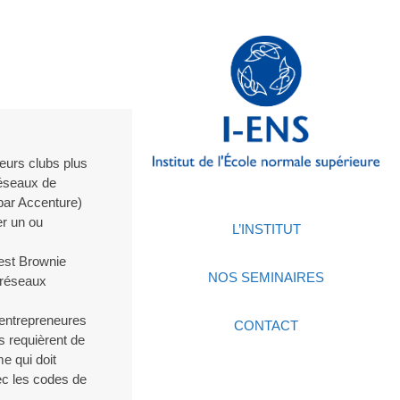
leurs clubs plus
réseaux de
 par Accenture)
uer un ou
L’INSTITUT
 est Brownie
NOS SEMINAIRES
 réseaux
entrepreneures
CONTACT
s requièrent de
e qui doit
vec les codes de