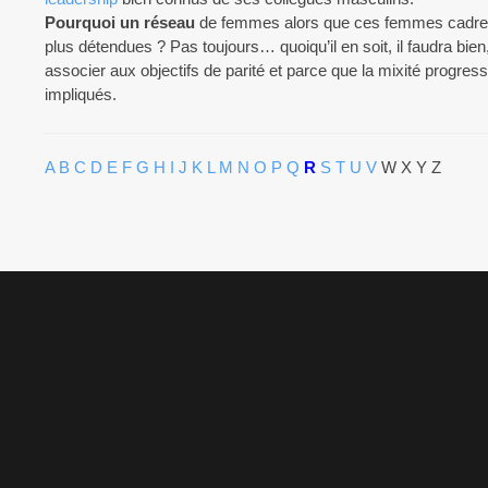
Pourquoi un réseau
de femmes alors que ces femmes cadres pr
plus détendues ? Pas toujours… quoiqu’il en soit, il faudra 
associer aux objectifs de parité et parce que la mixité progres
impliqués.
A
B
C
D
E
F
G
H
I
J
K
L
M
N
O
P
Q
R
S
T
U
V
W X Y Z