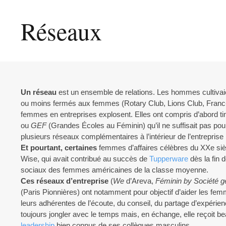
Réseaux
Un réseau
est un ensemble de relations. Les hommes cultivaien
ou moins fermés aux femmes (Rotary Club, Lions Club, Franc-ma
femmes en entreprises explosent. Elles ont compris d’abord 
ou
GEF
(Grandes Écoles au Féminin) qu’il ne suffisait pas po
plusieurs réseaux complémentaires à l’intérieur de l’entreprise 
Et pourtant, certaines
femmes d’affaires célèbres du XXe sièc
Wise, qui avait contribué au succès de
Tupperware
dès la fin 
sociaux des femmes américaines de la classe moyenne.
Ces réseaux d’entreprise
(
We
d’Areva,
Féminin by Société g
(Paris Pionnières) ont notamment pour objectif d’aider les fem
leurs adhérentes de l’écoute, du conseil, du partage d’expérie
toujours jongler avec le temps mais, en échange, elle reçoit be
leadership
bien connus de ses collègues masculins.