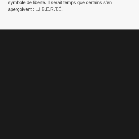
symbole de liberté. Il serait temps que certains s’en
aperçoivent : L.I.B.E.R.T.É.