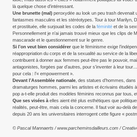
là quelque chose d’intéressant.
Une brunette (mal)
peroxydée au look un peu trash devenait u
fantasmes masculins et les stéréotypes. Tour à tour Marilyn, D
et prostituée, elle surjouait les codes de la
féminité
et de la sex
Personnellement je n’ai jamais trouvé mieux que les clips de 
mascarade et le questionnement sur le genre.
Si l’on veut bien considérer
que le féminisme exige l’indépen
réappropriation du corps et de la sexualité au service de la libe
contribuent à donner aux femmes peut-être pas le pouvoir, mais
antagonistes, forgées par d’autres, pour s’inventer à leur tour
pour cela : l’« empowerment ».
Devant l’Assemblée nationale
, des statues d’hommes, dans 
dramaturges hommes, parmi les artistes et écrivains étudiés 
pop a-t-elle produit des modèles féminins reconnus par tous
Que ses visées à
elles aient été plus esthétiques que politiques
réalités, peut-être, mais cela la concerne. Il faut voir au-delà d
depuis 20 ans les universitaires interrogent cette figure « p
© Pascal Mannaerts / www.parcheminsdailleurs.com
/ Creati