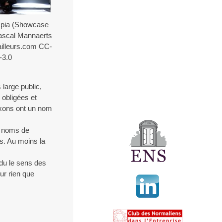
mpia (Showcase
Pascal Mannaerts
illeurs.com CC-
-3.0
 large public,
 obligées et
saxons ont un nom
s noms de
s. Au moins la
erdu le sens des
our rien que