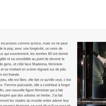
 incursions comme actrice, mais on ne peut
de la pop, avec une longévité, un sens de
eux qui souviennent, les années 80 ont donné
ité et sa sensibilité au point de devenir la
de gens, et côté face Madonna, féministe
et se mettant en scène régnant sur de jolis
 est friande.
eu, elle est libre, elle fait ce qu’elle veut, c’est
mme. Femme puissante, elle a contribué à forger
n, une nouvelle figure féministe qui a fait
spiré que des artistes en herbe. J’ai fait
ulement les stades du monde entier adorer leur
n respect étonnant, se sont dit qu’il se passait