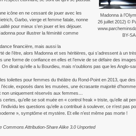
ne icône en ne cessant de jouer avec les
Madonna à l’Oly
ietrich, Garbo, vierge et femme fatale, nonne
26 juillet 2012) © 
ualité pour mieux s’en jouer et les déjouer.
www.parcheminsda
Madonna pour illustrer la féminité comme
BY-SA
dance financière, mais aussi la
rté de l’être, alors Madonna et ses héritières, qui s’adressent à un très
 une forme de confiance en elles et l’envie de se défaire des images
… On dirait qu’elle a lu Bourdieu, mais n’oublions pas que les Anglo-
les toilettes pour femmes du théâtre du Rond-Point en 2013, que de
à l’école, exposés dans les musées, une écrasante majorité d’homme
, et non uniquement réservés aux femmes…
 certes, qu’elle se soit muée en « control freak » triste, qu’elle ait p
e l’individu les questions qu’elle a contribué à soulever, ce n’est pas p
ostmoderne », symptôme et mystère. Et elle n’est même pas morte !
ve Commons Attribution-Share Alike 3.0 Unported