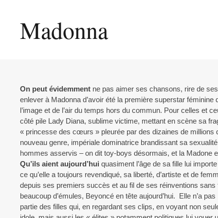
Madonna
On peut évidemment
ne pas aimer ses chansons, rire de ses
enlever à Madonna d’avoir été la première superstar féminine 
l’image et de l’air du temps hors du commun. Pour celles et c
côté pile Lady Diana, sublime victime, mettant en scène sa fragil
« princesse des cœurs » pleurée par des dizaines de millions 
nouveau genre, impériale dominatrice brandissant sa sexualité 
hommes asservis – on dit toy-boys désormais, et la Madone en
Qu’ils aient aujourd’hui
quasiment l’âge de sa fille lui importe p
ce qu’elle a toujours revendiqué, sa liberté, d’artiste et de fe
depuis ses premiers succès et au fil de ses réinventions sans fi
beaucoup d’émules, Beyoncé en tête aujourd’hui. Elle n’a pas in
partie des filles qui, en regardant ses clips, en voyant non se
idole, mais aussi les « élites » notamment politiques lui vouer u