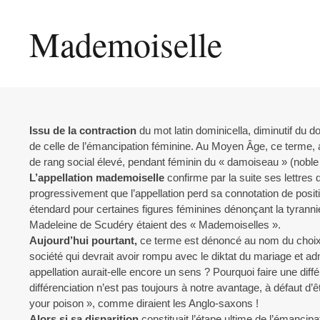
Mademoiselle
Issu de la contraction
du mot latin dominicella, diminutif du 
de celle de l’émancipation féminine. Au Moyen Âge, ce terme, 
de rang social élevé, pendant féminin du « damoiseau » (nobl
L’appellation mademoiselle
confirme par la suite ses lettres d
progressivement que l’appellation perd sa connotation de posi
étendard pour certaines figures féminines dénonçant la tyranni
Madeleine de Scudéry étaient des « Mademoiselles ».
Aujourd’hui pourtant,
ce terme est dénoncé au nom du choix sub
société qui devrait avoir rompu avec le diktat du mariage et adm
appellation aurait-elle encore un sens ? Pourquoi faire une dif
différenciation n’est pas toujours à notre avantage, à défaut d’ê
your poison », comme diraient les Anglo-saxons !
Alors si sa disparition
constituait l’étape ultime de l’émanc