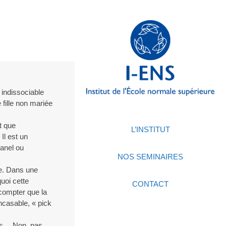
 indissociable
fille non mariée
st que
L’INSTITUT
Il est un
hanel ou
NOS SEMINAIRES
ée. Dans une
quoi cette
CONTACT
 compter que la
incasable, « pick
ins… Non, pas