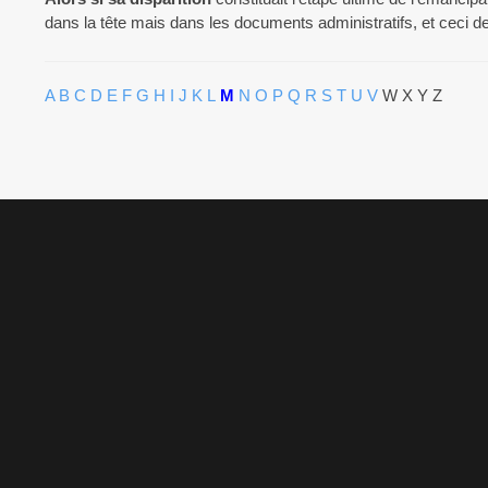
dans la tête mais dans les documents administratifs, et ceci de
A
B
C
D
E
F
G
H
I
J
K
L
M
N
O
P
Q
R
S
T
U
V
W X Y Z