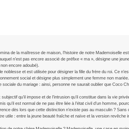
domina de la maîtresse de maison, l’histoire de notre Mademoiselle est
auquel n’est pas encore associé de préfixe « ma », désigne une jeune 
e non encore adoubé).
e noblesse et est utilisée pour désigner la fille du frère du roi. Ce n’e
tionnement social et désigne plus simplement une femme non mariée. 
e sociale du mariage : ainsi, personne ne saurait oublier que Coco C
jectif qu’il impose et de l’intrusion qu’il constitue dans la vie priv
is qu’il est normal de ne pas être liée à l’état civil d’un homme, pour
férence dès lors que cette distinction n’existe pas au masculin ? Sans
tre utile : entre la jeune beauté fraîche et naïve et la version revêche 
ipation de notre chère Mademoiselle ? Mademoiselle, une case en mo