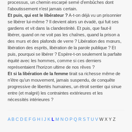
processus, un chemin escarpé semé d’embûches dont
l’aboutissement n’est jamais certain.
Et puis, qui est le libérateur ?
A-t-on déjà vu un prisonnier
se libérer lui-même ? Il devient alors un évadé, qui fuit ses
gardiens et vit dans la clandestinité. Et puis, que faut-il
libérer, quand on ne voit pas les chaînes, quand la prison a
des murs et des plafonds de verre ? Libération des mœurs,
libération des esprits, libération de la parole publique ? Et
puis, pourquoi se libérer ? Espère-t-on seulement la parfaite
équité avec les hommes, comme si ces derniers
représentaient l’horizon ultime de nos rêves ?
Et si la libération de la femme
tirait sa richesse même de
n’être qu’un mouvement, jamais suspendu, de conquête
progressive de libertés humaines, un étroit sentier qui sinue
entre (et malgré) les contraintes extérieures et les
nécessités intérieures ?
A
B
C
D
E
F
G
H
I
J
K
L
M
N
O
P
Q
R
S
T
U
V
W X Y Z