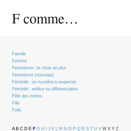
F comme…
Famille
Femme
Féminisme : le choix en plus
Féminisme (nouveau)
Féminité : un mystère à respecter
Féminité : artifice ou différenciation
Fête des mères
Fille
Folle
A
B
C
D
E
F
G
H
I
J
K
L
M
N
O
P
Q
R
S
T
U
V
W X Y Z