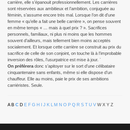
carrière, elle s’épanouit professionnellement. Les carrières
sont réservées aux ambitieux et l’ambition, conjuguée au
féminin, s’assume encore très mal. Lorsque l’on dit d’une
femme « qu’elle a fait une belle carrière », on pense souvent
en même temps « … mais à quel prix ? ». Sacrifices
personnels, familiaux, ni plus ni moins que les hommes
souvent d’ailleurs, mais tellement bien moins acceptés
socialement. Et lorsque cette carrière se construit au prix du
sacrifice de celle de son conjoint, on touche là à l’improbable
inversion des rôles, l’usurpatrice est mise à jour. `
On préférera
donc s’apitoyer sur le sort d’une célibataire
cinquantenaire sans enfants, même si elle dispose d’un
chauffeur. Elle au moins, paie le prix de ses ambitions
carriéristes. Seule.
A
B
C
D
E
F
G
H
I
J
K
L
M
N
O
P
Q
R
S
T
U
V
W X Y Z