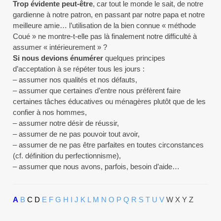
Trop évidente peut-être
, car tout le monde le sait, de notre
gardienne à notre patron, en passant par notre papa et notre
meilleure amie… l’utilisation de la bien connue « méthode
Coué » ne montre-t-elle pas là finalement notre difficulté à
assumer « intérieurement » ?
Si nous devions énumérer
quelques principes
d’acceptation à se répéter tous les jours :
– assumer nos qualités et nos défauts,
– assumer que certaines d’entre nous préfèrent faire
certaines tâches éducatives ou ménagères plutôt que de les
confier à nos hommes,
– assumer notre désir de réussir,
– assumer de ne pas pouvoir tout avoir,
– assumer de ne pas être parfaites en toutes circonstances
(cf. définition du perfectionnisme),
– assumer que nous avons, parfois, besoin d’aide…
A
B
C
D
E
F
G
H
I
J
K
L
M
N
O
P
Q
R
S
T
U
V
W X Y Z