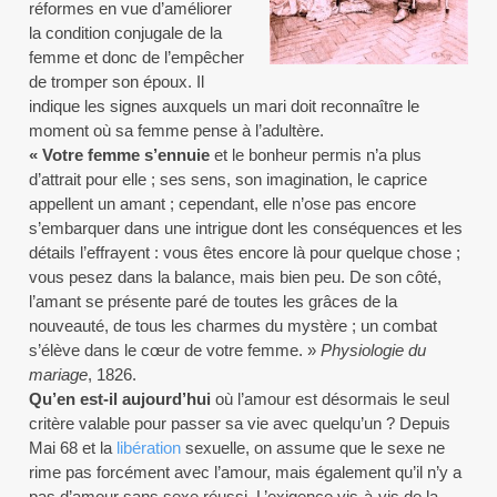
réformes en vue d’améliorer
la condition conjugale de la
femme et donc de l’empêcher
de tromper son époux. Il
indique les signes auxquels un mari doit reconnaître le
moment où sa femme pense à l’adultère.
« Votre femme s’ennuie
et le bonheur permis n’a plus
d’attrait pour elle ; ses sens, son imagination, le caprice
appellent un amant ; cependant, elle n’ose pas encore
s’embarquer dans une intrigue dont les conséquences et les
détails l’effrayent : vous êtes encore là pour quelque chose ;
vous pesez dans la balance, mais bien peu. De son côté,
l’amant se présente paré de toutes les grâces de la
nouveauté, de tous les charmes du mystère ; un combat
s’élève dans le cœur de votre femme. »
Physiologie du
mariage
, 1826.
Qu’en est-il aujourd’hui
où l’amour est désormais le seul
critère valable pour passer sa vie avec quelqu’un ? Depuis
Mai 68 et la
libération
sexuelle, on assume que le sexe ne
rime pas forcément avec l’amour, mais également qu’il n’y a
pas d’amour sans sexe réussi. L’exigence vis-à-vis de la